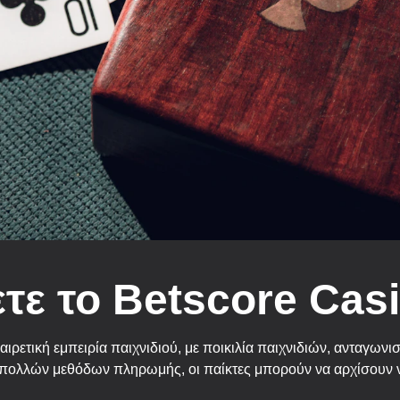
ετε το Betscore Cas
ιρετική εμπειρία παιχνιδιού, με ποικιλία παιχνιδιών, ανταγων
η πολλών μεθόδων πληρωμής, οι παίκτες μπορούν να αρχίσουν 