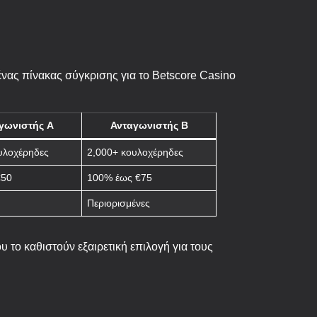
 ένας πίνακας σύγκρισης για το Betscore Casino
γωνιστής A
Ανταγωνιστής B
υλοχέρηδες
2,000+ κουλοχέρηδες
€50
100% έως €75
Περιορισμένες
 το καθιστούν εξαιρετική επιλογή για τους