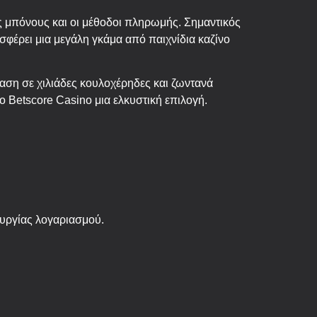
ς μπόνους και οι μέθοδοι πληρωμής. Σημαντικός
σφέρει μια μεγάλη γκάμα από παιχνίδια καζίνο
αση σε χιλιάδες κουλοχέρηδες και ζωντανά
ο Betscore Casino μια ελκυστική επιλογή.
υργίας λογαριασμού.