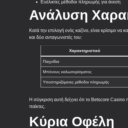
Ευέλικτες μέθοδοι πληρωμής για άνεση
Ανάλυση Χαρα
Κατά την επιλογή ενός καζίνο, είναι κρίσιμο να
και δύο ανταγωνιστές του:
Χαρακτηριστικό
Παιχνίδια
Μπόνους καλωσορίσματος
Υποστηριζόμενες μέθοδοι πληρωμής
Η σύγκριση αυτή δείχνει ότι το Betscore Casino
παίκτες.
Κύρια Οφέλη