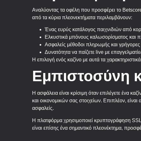
Αναλύοντας τα οφέλη που προσφέρει το Betscore
από τα κύρια πλεονεκτήματα περιλαμβάνουν:
Ένας ευρύς κατάλογος παιχνιδιών από κο
Ελκυστικά μπόνους καλωσορίσματος και π
Ασφαλείς μέθοδοι πληρωμής και γρήγορες 
Δυνατότητα να παίζετε live με επαγγελματίες
Η επιλογή ενός καζίνο με αυτά τα χαρακτηριστικά
Εμπιστοσύνη κ
Η ασφάλεια είναι κρίσιμη όταν επιλέγετε ένα κα
και οικονομικών σας στοιχείων. Επιπλέον, είναι α
ασφαλείς.
Η πλατφόρμα χρησιμοποιεί κρυπτογράφηση SSL γ
είναι επίσης ένα σημαντικό πλεονέκτημα, προσφέ