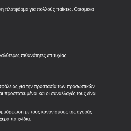
ενη πλατφόρμα για πολλούς παίκτες. Ορισμένα
γαλύτερες πιθανότητες επιτυχίας.
ς ασφάλειας για την προστασία των προσωπικών
αι προστατευμένοι και οι συναλλαγές τους είναι
συμμόρφωση με τους κανονισμούς της αγοράς
χερά παιχνίδια.