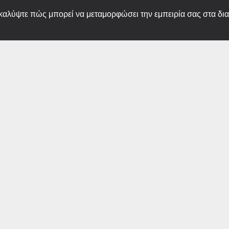
καλύψτε πώς μπορεί να μεταμορφώσει την εμπειρία σας στα διαδ