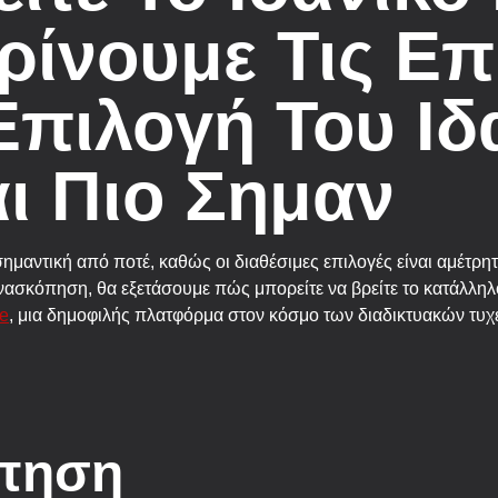
ρίνουμε Τις Επ
Επιλογή Του Ιδ
αι Πιο Σημαν
 σημαντική από ποτέ, καθώς οι διαθέσιμες επιλογές είναι αμέτρ
ανασκόπηση, θα εξετάσουμε πώς μπορείτε να βρείτε το κατάλληλ
re
, μια δημοφιλής πλατφόρμα στον κόσμο των διαδικτυακών τυχ
όπηση