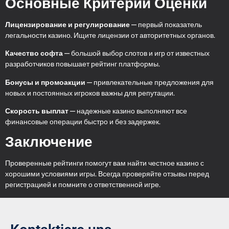
Основные Критерии Оценки
Лицензирование и регулирование
— первый показатель
легальности казино. Ищите лицензии от авторитетных органов.
Качество софта
— большой выбор слотов и игр от известных
разработчиков повышает рейтинг платформы.
Бонусы и промоакции
— привлекательные предложения для
новых и постоянных игроков важны для репутации.
Скорость выплат
— надежные казино выполняют все
финансовые операции быстро и без задержек.
Заключение
Проверенные рейтинги помогут вам найти честное казино с
хорошими условиями игры. Всегда проверяйте отзывы перед
регистрацией и помните о ответственной игре.