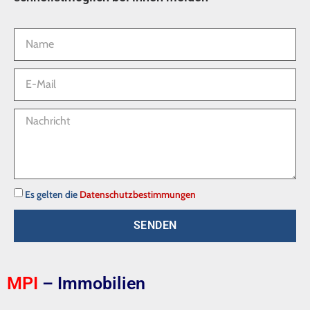
Es gelten die
Datenschutzbestimmungen
SENDEN
MPI
– Immobilien