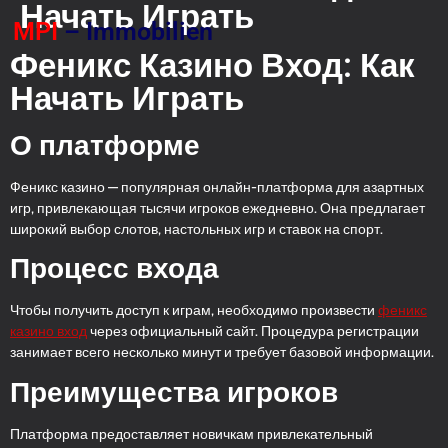
Начать Играть
MPI
– Immobilien
Феникс Казино Вход: Как
Начать Играть
О платформе
Феникс казино — популярная онлайн-платформа для азартных
игр, привлекающая тысячи игроков ежедневно. Она предлагает
широкий выбор слотов, настольных игр и ставок на спорт.
Процесс входа
Чтобы получить доступ к играм, необходимо произвести
феникс
казино вход
через официальный сайт. Процедура регистрации
занимает всего несколько минут и требует базовой информации.
Преимущества игроков
Платформа предоставляет новичкам привлекательный