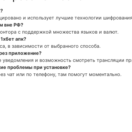
к?
цировано и использует лучшие технологии шифрования
м вне РФ?
онтора с поддержкой множества языков и валют.
1хбет апк?
са, в зависимости от выбранного способа.
ерез приложение?
 уведомления и возможность смотреть трансляции пр
кие проблемы при установке?
ез чат или по телефону, там помогут моментально.