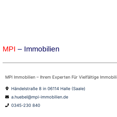
MPI
– Immobilien
MPI Immobilien – Ihrem Experten Für Vielfältige Immobil
Händelstraße 8 in 06114 Halle (Saale)
a.huebel@mpi-immobilien.de
0345-230 840