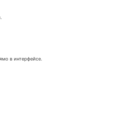
.
ямо в интерфейсе.