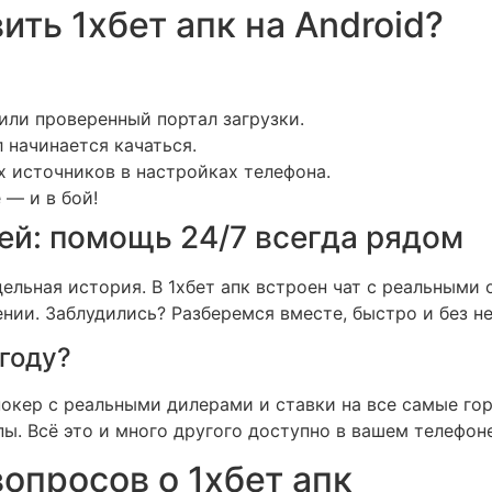
ить 1хбет апк на Android?
или проверенный портал загрузки.
 начинается качаться.
х источников в настройках телефона.
 — и в бой!
й: помощь 24/7 всегда рядом
льная история. В 1хбет апк встроен чат с реальными 
ии. Заблудились? Разберемся вместе, быстро и без не
 году?
 покер с реальными дилерами и ставки на все самые го
ы. Всё это и много другого доступно в вашем телефоне
опросов о 1хбет апк