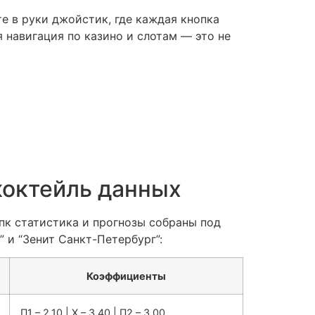
е в руки джойстик, где каждая кнопка
 навигация по казино и слотам — это не
коктейль данных
пк статистика и прогнозы собраны под
 и “Зенит Санкт-Петербург”:
Коэффициенты
П1 – 2.10 | X – 3.40 | П2 – 3.00