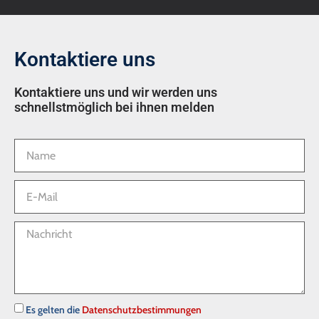
Kontaktiere uns
Kontaktiere uns und wir werden uns
schnellstmöglich bei ihnen melden
Es gelten die
Datenschutzbestimmungen