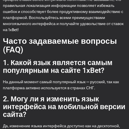
правильная локализация информации позволяет избежать
ошибок и способствует более продуктивному взаимодействию с
платформой. Воспользуйтесь всеми преимуществами
многоязычного интерфейса и получайте удовольствие от ставок
на 1xBet!
Часто задаваемые вопросы
(FAQ)
1. Какой язык является самым
популярным на сайте 1xBet?
На данный момент самый популярный язык — русский, так как
платформа активно используется в странах СНГ.
2. Могу ли я изменить язык
интерфейса на мобильной версии
сайта?
Да, изменение языка интерфейса доступно как на десктопной,