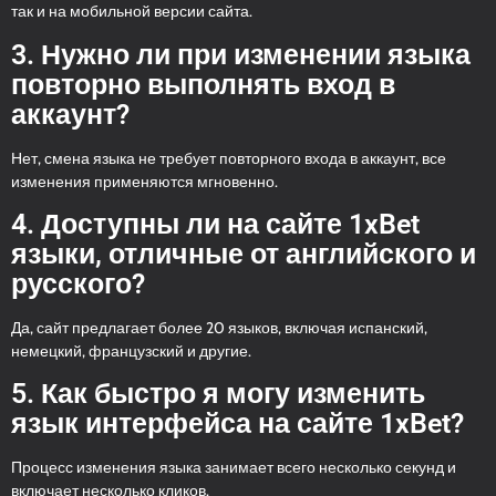
так и на мобильной версии сайта.
3. Нужно ли при изменении языка
повторно выполнять вход в
аккаунт?
Нет, смена языка не требует повторного входа в аккаунт, все
изменения применяются мгновенно.
4. Доступны ли на сайте 1xBet
языки, отличные от английского и
русского?
Да, сайт предлагает более 20 языков, включая испанский,
немецкий, французский и другие.
5. Как быстро я могу изменить
язык интерфейса на сайте 1xBet?
Процесс изменения языка занимает всего несколько секунд и
включает несколько кликов.