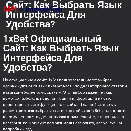
Сайт: Как Выбрать Язык
MPI
– Immobilien
Интерфейса Для
Удобства?
1xBet Официальный
Сайт: Как Выбрать Язык
Интерфейса Для
Удобства?
На официальном сайте 1xBet пользователи могут выбрать
удобный для себя язык интерфейса, что делает процесс ставок и
навигации более комфортным. Этот выбор важен, так как
помогает избежать недопонимания информации и четко
ориентироваться в функционале сайта. В данной статье мы
рассмотрим, как выбрать язык интерфейса на 1xBet, а также какие
преимущества это дает пользователям. Узнайте, как правильно
настроить ваш аккаунт для оптимального опыта, используя наш
подробный гид.