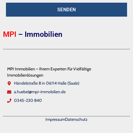
SENDEN
MPI
– Immobilien
MPI Immobilien – Ihrem Experten Für Vielfältige
Immobilienlösungen
Händelstraße 8 in 06114 Halle (Saale)
a.huebel@mpi-immobilien.de
0345-230 840
Impressum
Datenschutz