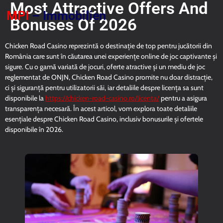
Most Attractive Offers And
MPI
– Immobilien
Bonuses Of 2026
Chicken Road Casino reprezintă o destinație de top pentru jucătorii din
România care sunt în căutarea unei experiențe online de joc captivante și
sigure. Cu o gamă variată de jocuri, oferte atractive și un mediu de joc
reglementat de ONJN, Chicken Road Casino promite nu doar distracție,
ci și siguranță pentru utilizatorii săi, iar detaliile despre licența sa sunt
disponibile la
https://chicken-road-casino.ro/licenta/
pentru a asigura
transparența necesară. În acest articol, vom explora toate detaliile
esențiale despre Chicken Road Casino, inclusiv bonusurile și ofertele
disponibile în 2026.