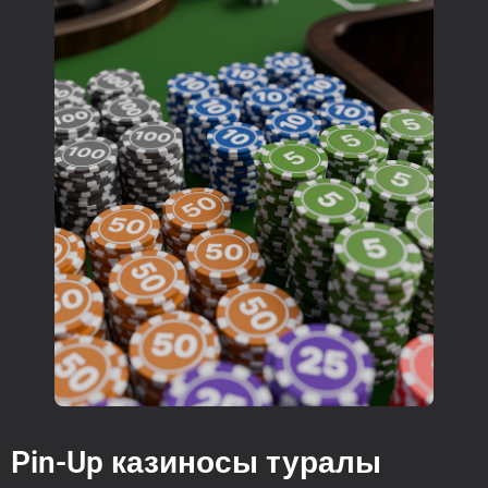
Pin-Up казиносы туралы