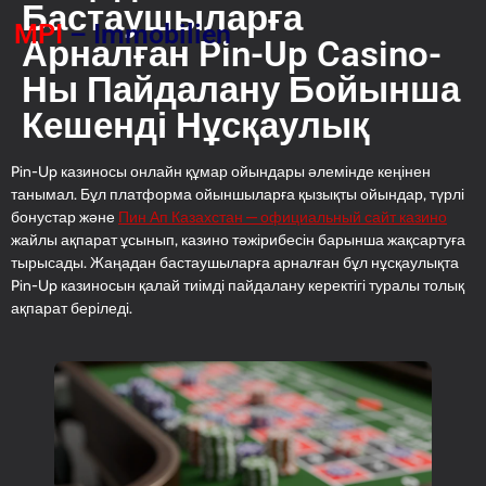
Бастаушыларға
MPI
– Immobilien
Арналған Pin-Up Casino-
Ны Пайдалану Бойынша
Кешенді Нұсқаулық
Pin-Up казиносы онлайн құмар ойындары әлемінде кеңінен
танымал. Бұл платформа ойыншыларға қызықты ойындар, түрлі
бонустар және
Пин Ап Казахстан — официальный сайт казино
жайлы ақпарат ұсынып, казино тәжірибесін барынша жақсартуға
тырысады. Жаңадан бастаушыларға арналған бұл нұсқаулықта
Pin-Up казиносын қалай тиімді пайдалану керектігі туралы толық
ақпарат беріледі.