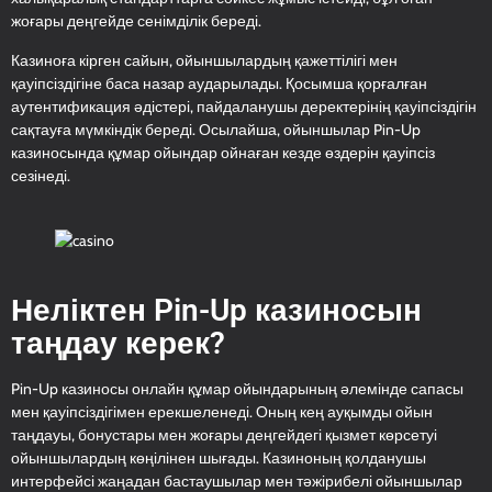
жоғары деңгейде сенімділік береді.
Казиноға кірген сайын, ойыншылардың қажеттілігі мен
қауіпсіздігіне баса назар аударылады. Қосымша қорғалған
аутентификация әдістері, пайдаланушы деректерінің қауіпсіздігін
сақтауға мүмкіндік береді. Осылайша, ойыншылар Pin-Up
казиносында құмар ойындар ойнаған кезде өздерін қауіпсіз
сезінеді.
Неліктен Pin-Up казиносын
таңдау керек?
Pin-Up казиносы онлайн құмар ойындарының әлемінде сапасы
мен қауіпсіздігімен ерекшеленеді. Оның кең ауқымды ойын
таңдауы, бонустары мен жоғары деңгейдегі қызмет көрсетуі
ойыншылардың көңілінен шығады. Казиноның қолданушы
интерфейсі жаңадан бастаушылар мен тәжірибелі ойыншылар