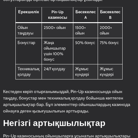
Ерекшелік
Pin-Up
Бәсекелес
Бәсекелес
казиносы
A
B
Ойын
2500+ ойын
1500+
2000+
таңдауы
ойын
ойын
Бонустар
Жаңа
50% бонус
75% бонус
ойыншылар
үшін 100%
бонус
Техникалық
24/7 қолдау
Жұмыс
Жұмыс
қолдау
күндері
күндері
Кестеден көріп отырғанымыздай, Pin-Up казиносында ойын
таңдау, бонустар мен техникалық қолдау бойынша көптеген
артықшылықтар бар. Бұл элементтер ойыншылардың казинода
ойнауға деген қызығушылығын арттырады.
Негізгі артықшылықтар
Pin-Up казиносының ойыншыларға ұсынатын артықшылықтары