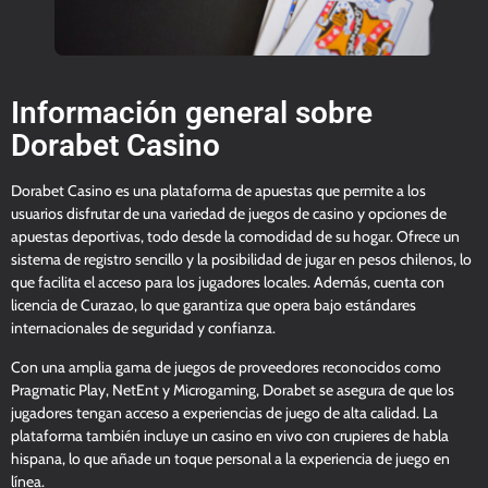
Información general sobre
Dorabet Casino
Dorabet Casino es una plataforma de apuestas que permite a los
usuarios disfrutar de una variedad de juegos de casino y opciones de
apuestas deportivas, todo desde la comodidad de su hogar. Ofrece un
sistema de registro sencillo y la posibilidad de jugar en pesos chilenos, lo
que facilita el acceso para los jugadores locales. Además, cuenta con
licencia de Curazao, lo que garantiza que opera bajo estándares
internacionales de seguridad y confianza.
Con una amplia gama de juegos de proveedores reconocidos como
Pragmatic Play, NetEnt y Microgaming, Dorabet se asegura de que los
jugadores tengan acceso a experiencias de juego de alta calidad. La
plataforma también incluye un casino en vivo con crupieres de habla
hispana, lo que añade un toque personal a la experiencia de juego en
línea.