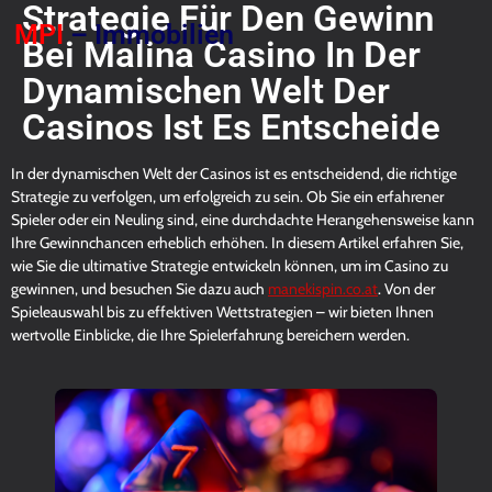
Strategie Für Den Gewinn
MPI
– Immobilien
Bei Malina Casino In Der
Dynamischen Welt Der
Casinos Ist Es Entscheide
In der dynamischen Welt der Casinos ist es entscheidend, die richtige
Strategie zu verfolgen, um erfolgreich zu sein. Ob Sie ein erfahrener
Spieler oder ein Neuling sind, eine durchdachte Herangehensweise kann
Ihre Gewinnchancen erheblich erhöhen. In diesem Artikel erfahren Sie,
wie Sie die ultimative Strategie entwickeln können, um im Casino zu
gewinnen, und besuchen Sie dazu auch
manekispin.co.at
. Von der
Spieleauswahl bis zu effektiven Wettstrategien – wir bieten Ihnen
wertvolle Einblicke, die Ihre Spielerfahrung bereichern werden.