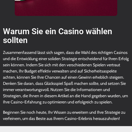
Warum Sie ein Casino wählen
sollten
Zusammenfassend lässt sich sagen, dass die Wahl des richtigen Casinos
und die Entwicklung einer soliden Strategie entscheidend für Ihren Erfolg
sein können. Indem Sie sich mit den verschiedenen Spielen vertraut
machen, Ihr Budget effektiv verwalten und auf Sicherheitsaspekte
achten, können Sie Ihre Chancen auf einen Gewinn erheblich steigern.
Denken Sie daran, dass Glücksspiel Spaß machen sollte, und setzen Sie
immer verantwortungsvoll. Nutzen Sie die Informationen und
Strategien, die Ihnen in diesem Artikel an die Hand gegeben wurden, um
Ihre Casino-Erfahrung zu optimieren und erfolgreich zu spielen.
Beginnen Sie noch heute, Ihr Wissen zu erweitern und Ihre Strategie zu
verfeinern, um das Beste aus Ihrem Casino-Erlebnis herauszuholen!