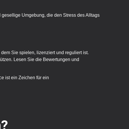
d gesellige Umgebung, die den Stress des Alltags
em Sie spielen, lizenziert und reguliert ist.
hützen. Lesen Sie die Bewertungen und
 ist ein Zeichen für ein
n?