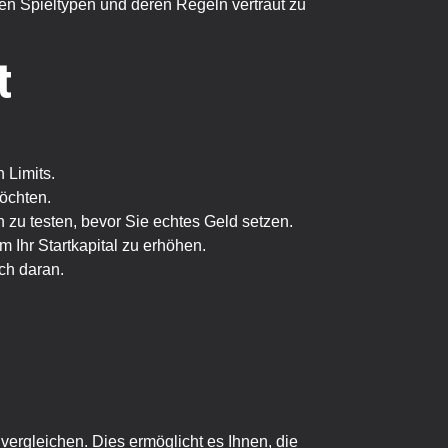
nen Spieltypen und deren Regeln vertraut zu
t
 Limits.
öchten.
 zu testen, bevor Sie echtes Geld setzen.
 Ihr Startkapital zu erhöhen.
ich daran.
vergleichen. Dies ermöglicht es Ihnen, die