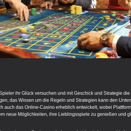
 Spieler ihr Glück versuchen und mit Geschick und Strategie die
ugen, das Wissen um die Regeln und Strategien kann den Unte
ch auch das Online-Casino erheblich entwickelt, wobei Plattform
ern neue Möglichkeiten, ihre Lieblingsspiele zu genießen und gl