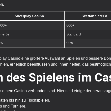
en.
Silverplay Casino
Wettanbieter A
000+
800+
nerös
Standard
5%
93%
erplay Casino eine größere Auswahl an Spielen und bessere Bon
hlen, erheblich beeinflussen und Ihnen helfen, das bestmöglic
n des Spielens im Ca
in einem Casino verbunden sind. Hier sind einige der herausragen
ten bis hin zu Tischspielen.
 und Turniere.