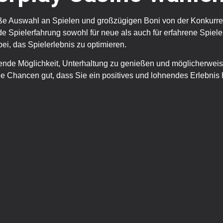
oße Auswahl an Spielen und großzügigen Boni von der Konkurren
de Spielerfahrung sowohl für neue als auch für erfahrene Spiel
ei, das Spielerlebnis zu optimieren.
ende Möglichkeit, Unterhaltung zu genießen und möglicherweise
ie Chancen gut, dass Sie ein positives und lohnendes Erlebnis