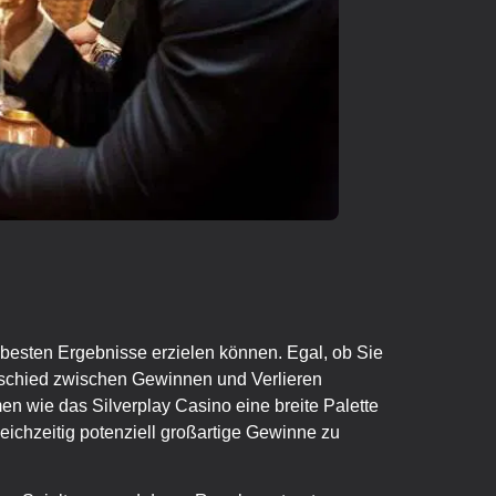
 besten Ergebnisse erzielen können. Egal, ob Sie
rschied zwischen Gewinnen und Verlieren
en wie das Silverplay Casino eine breite Palette
eichzeitig potenziell großartige Gewinne zu