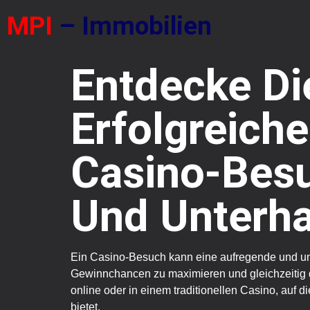
MPI
– Immobilien
Entdecke Die
Erfolgreiche
Casino-Besu
Und Unterha
Ein Casino-Besuch kann eine aufregende und unte
Gewinnchancen zu maximieren und gleichzeitig da
online oder in einem traditionellen Casino, auf
bietet.