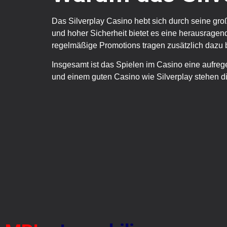
Das Silverplay Casino hebt sich durch seine gr
und hoher Sicherheit bietet es eine herausragen
regelmäßige Promotions tragen zusätzlich dazu b
Insgesamt ist das Spielen im Casino eine aufreg
und einem guten Casino wie Silverplay stehen d