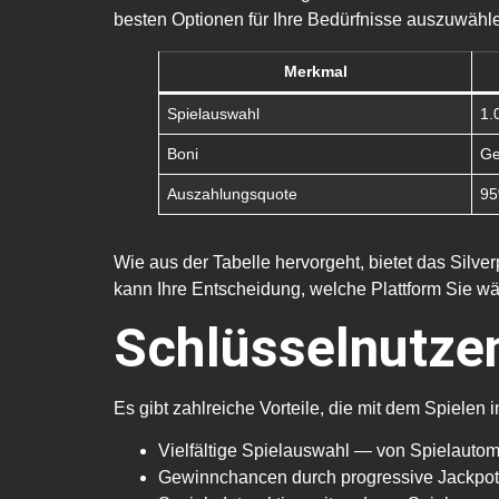
besten Optionen für Ihre Bedürfnisse auszuwähl
Merkmal
Spielauswahl
1.
Boni
Ge
Auszahlungsquote
9
Wie aus der Tabelle hervorgeht, bietet das Silv
kann Ihre Entscheidung, welche Plattform Sie wä
Schlüsselnutze
Es gibt zahlreiche Vorteile, die mit dem Spielen 
Vielfältige Spielauswahl — von Spielautoma
Gewinnchancen durch progressive Jackpots