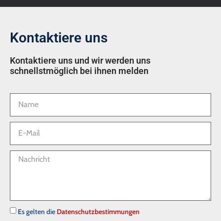
Kontaktiere uns
Kontaktiere uns und wir werden uns
schnellstmöglich bei ihnen melden
Es gelten die
Datenschutzbestimmungen