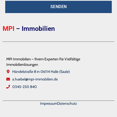
SENDEN
MPI
– Immobilien
MPI Immobilien – Ihrem Experten Für Vielfältige
Immobilienlösungen
Händelstraße 8 in 06114 Halle (Saale)
a.huebel@mpi-immobilien.de
0345-230 840
Impressum
Datenschutz