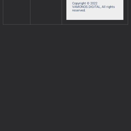
Copyright © 2022
VAMONOS.DIGITAL, All rights
reserved.