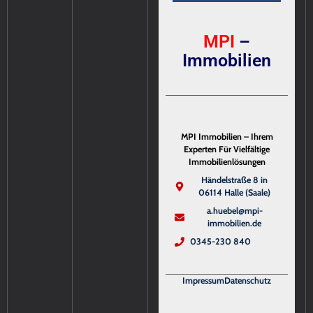
MPI
–
Immobilien
MPI Immobilien – Ihrem
Experten Für Vielfältige
Immobilienlösungen
Händelstraße 8 in
06114 Halle (Saale)
a.huebel@mpi-
immobilien.de
0345-230 840
Impressum
Datenschutz