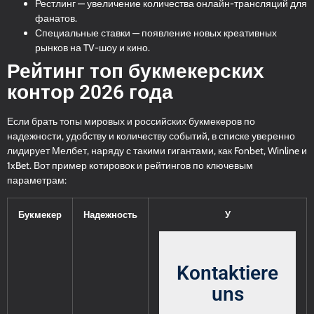
Рестлинг — увеличение количества онлайн-трансляций для
фанатов.
Специальные ставки — появление новых креативных
рынков на TV-шоу и кино.
Рейтинг топ букмекерских
контор 2026 года
Если брать топы мировых и российских букмекеров по
надежности, удобству и количеству событий, в списке уверенно
лидирует Мелбет, наряду с такими гигантами, как Fonbet, Winline и
1xBet. Вот пример котировок и рейтингов по ключевым
параметрам:
Букмекер
Надежность
У
Kontaktiere
uns