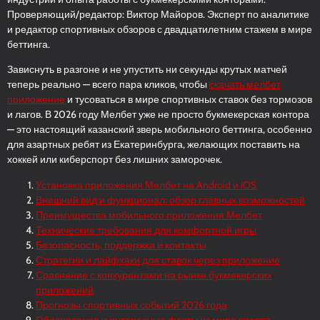
Проверяющий/редактор:
Виктор Майоров
. Эксперт по аналитике
и редактор спортивных обзоров с двадцатилетним стажем в мире
беттинга.
Зависнуть в разгоне и не упустить ни секунды крутых матчей
теперь реально — всего пара кликов, чтобы
скачать мелбет
приложение
и тусоваться в мире спортивных ставок без тормозов
и лагов. В 2026 году Мелбет уже не просто букмекерская контора
— это настоящий казанский зверь мобильного беттинга, особенно
для азартных ребят из Екатеринбурга, желающих поставить на
хоккей или киберспорт без лишних заморочек.
Установка приложения Мелбет на Android и iOS
Внешний вид и функционал: обзор главных возможностей
Преимущества мобильного приложения Мелбет
Технические требования для комфортной игры
Безопасность, поддержка и контакты
Стратегии и лайфхаки для ставок через приложение
Сравнение с конкурентами на рынке букмекерских
приложений
Прогнозы спортивных событий 2026 года
Обоснования и интересные факты из мира спорта