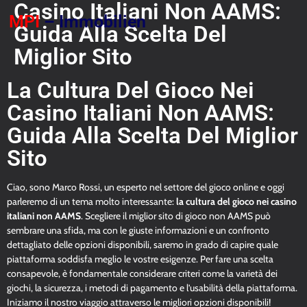
Casino Italiani Non AAMS:
MPI
– Immobilien
Guida Alla Scelta Del
Miglior Sito
La Cultura Del Gioco Nei
Casino Italiani Non AAMS:
Guida Alla Scelta Del Miglior
Sito
Ciao, sono Marco Rossi, un esperto nel settore del gioco online e oggi
parleremo di un tema molto interessante:
la cultura del gioco nei casino
italiani non AAMS
. Scegliere il miglior sito di gioco non AAMS può
sembrare una sfida, ma con le giuste informazioni e un confronto
dettagliato delle opzioni disponibili, saremo in grado di capire quale
piattaforma soddisfa meglio le vostre esigenze. Per fare una scelta
consapevole, è fondamentale considerare criteri come la varietà dei
giochi, la sicurezza, i metodi di pagamento e l’usabilità della piattaforma.
Iniziamo il nostro viaggio attraverso le migliori opzioni disponibili!