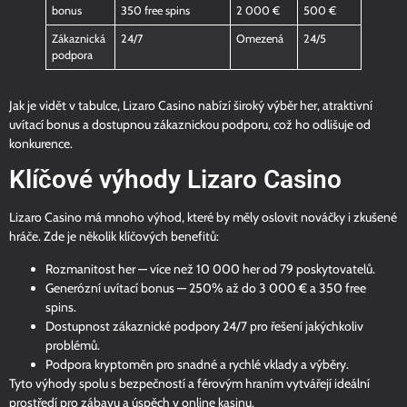
bonus
350 free spins
2 000 €
500 €
Zákaznická
24/7
Omezená
24/5
podpora
Jak je vidět v tabulce, Lizaro Casino nabízí široký výběr her, atraktivní
uvítací bonus a dostupnou zákaznickou podporu, což ho odlišuje od
konkurence.
Klíčové výhody Lizaro Casino
Lizaro Casino má mnoho výhod, které by měly oslovit nováčky i zkušené
hráče. Zde je několik klíčových benefitů:
Rozmanitost her — více než 10 000 her od 79 poskytovatelů.
Generózní uvítací bonus — 250% až do 3 000 € a 350 free
spins.
Dostupnost zákaznické podpory 24/7 pro řešení jakýchkoliv
problémů.
Podpora kryptoměn pro snadné a rychlé vklady a výběry.
Tyto výhody spolu s bezpečností a férovým hraním vytvářejí ideální
prostředí pro zábavu a úspěch v online kasinu.