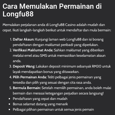
Cara Memulakan Permainan di
Longfu88
Memulakan perjalanan anda di Longfu88 Casino adalah mudah dan
cepat. Ikuti langkah-langkah berikut untuk mendaftar dan mula bermain:
Daftar Akaun:
Kunjungi laman web Longfu88 dan isi borang
pendaftaran dengan maklumat peribadi yang diperlukan.
Verifikasi Maklumat Anda:
Sahkan maklumat yang diberikan
melalui emel atau SMS untuk memastikan keselamatan akaun
anda.
Deposit Wang:
Lakukan deposit minimum sebanyak RM30 untuk
layak mendapatkan bonus yang ditawarkan.
Pilih Permainan Anda:
Teliti pelbagai jenis permainan yang
tersedia dan pilih yang sesuai dengan cita rasa anda.
Bermula Bermain:
Setelah memilih permainan, anda boleh mulai
bermain dan merasai ketegangan perjudian secara langsung!
Pendaftaran yang cepat dan mudah
Bonus selamat datang yang menarik
Pelbagai pilihan permainan untuk semua jenis pemain