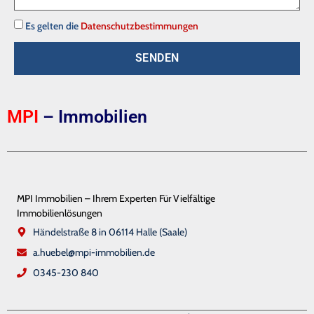
Es gelten die
Datenschutzbestimmungen
SENDEN
MPI
– Immobilien
MPI Immobilien – Ihrem Experten Für Vielfältige
Immobilienlösungen
Händelstraße 8 in 06114 Halle (Saale)
a.huebel@mpi-immobilien.de
0345-230 840