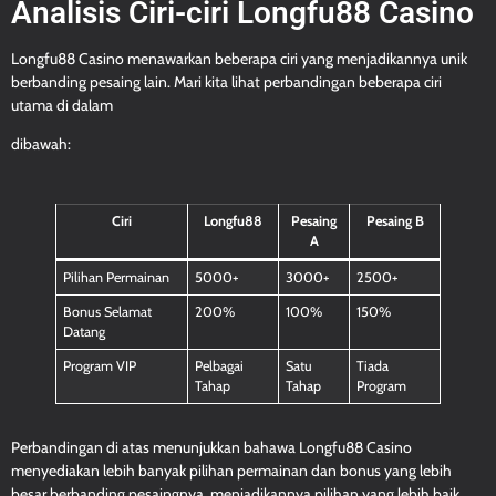
Analisis Ciri-ciri Longfu88 Casino
Longfu88 Casino menawarkan beberapa ciri yang menjadikannya unik
berbanding pesaing lain. Mari kita lihat perbandingan beberapa ciri
utama di dalam
dibawah:
Ciri
Longfu88
Pesaing
Pesaing B
A
Pilihan Permainan
5000+
3000+
2500+
Bonus Selamat
200%
100%
150%
Datang
Program VIP
Pelbagai
Satu
Tiada
Tahap
Tahap
Program
Perbandingan di atas menunjukkan bahawa Longfu88 Casino
menyediakan lebih banyak pilihan permainan dan bonus yang lebih
besar berbanding pesaingnya, menjadikannya pilihan yang lebih baik