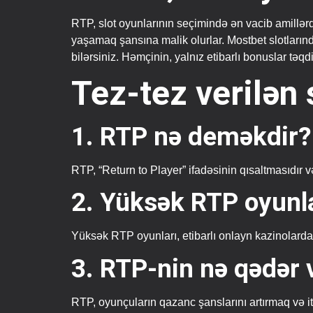
RTP, slot oyunlarının seçimində ən vacib amillə
yaşamaq şansına malik olurlar. Mostbet slotları
bilərsiniz. Həmçinin, yalnız etibarlı bonuslar t
Tez-tez verilən 
1. RTP nə deməkdir?
RTP, “Return to Player” ifadəsinin qısaltmasıdır
2. Yüksək RTP oyunl
Yüksək RTP oyunları, etibarlı onlayn kazinolarda 
3. RTP-nin nə qədər 
RTP, oyunçuların qazanc şanslarını artırmaq və itk