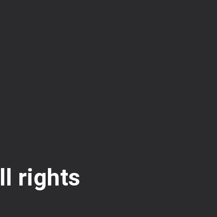
l rights