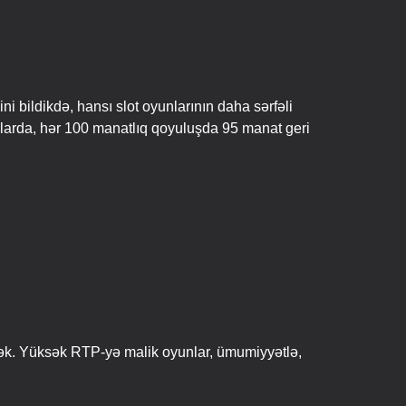
i bildikdə, hansı slot oyunlarının daha sərfəli
larda, hər 100 manatlıq qoyuluşda 95 manat geri
ək. Yüksək RTP-yə malik oyunlar, ümumiyyətlə,