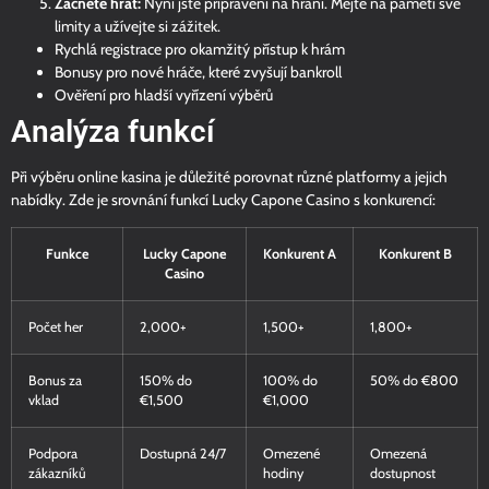
Začněte hrát:
Nyní jste připraveni na hraní. Mějte na paměti své
limity a užívejte si zážitek.
Rychlá registrace pro okamžitý přístup k hrám
Bonusy pro nové hráče, které zvyšují bankroll
Ověření pro hladší vyřízení výběrů
Analýza funkcí
Při výběru online kasina je důležité porovnat různé platformy a jejich
nabídky. Zde je srovnání funkcí Lucky Capone Casino s konkurencí:
Funkce
Lucky Capone
Konkurent A
Konkurent B
Casino
Počet her
2,000+
1,500+
1,800+
Bonus za
150% do
100% do
50% do €800
vklad
€1,500
€1,000
Podpora
Dostupná 24/7
Omezené
Omezená
zákazníků
hodiny
dostupnost