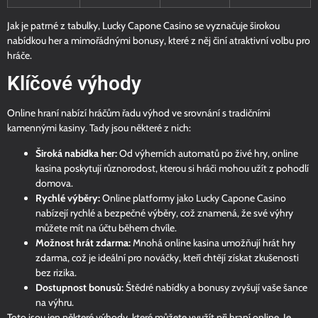
Jak je patrné z tabulky, Lucky Capone Casino se vyznačuje širokou
nabídkou her a mimořádnými bonusy, které z něj činí atraktivní volbu pro
hráče.
Klíčové výhody
Online hraní nabízí hráčům řadu výhod ve srovnání s tradičními
kamennými kasiny. Tady jsou některé z nich:
Široká nabídka her:
Od výherních automatů po živé hry, online
kasina poskytují různorodost, kterou si hráči mohou užít z pohodlí
domova.
Rychlé výběry:
Online platformy jako Lucky Capone Casino
nabízejí rychlé a bezpečné výběry, což znamená, že své výhry
můžete mít na účtu během chvíle.
Možnost hrát zdarma:
Mnohá online kasina umožňují hrát hry
zdarma, což je ideální pro nováčky, kteří chtějí získat zkušenosti
bez rizika.
Dostupnost bonusů:
Štědré nabídky a bonusy zvyšují vaše šance
na výhru.
Toto jsou jen některé výhody, které můžete využít při hraní online. Je