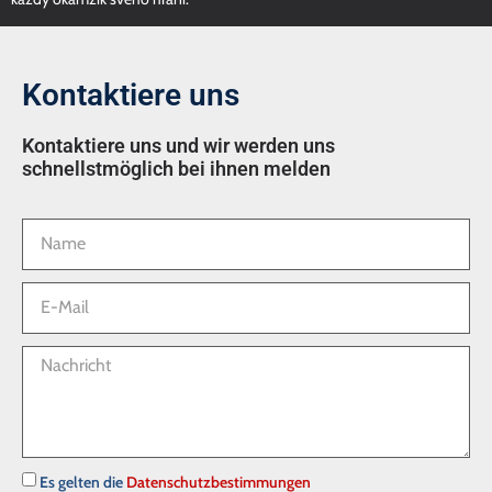
Kontaktiere uns
Kontaktiere uns und wir werden uns
schnellstmöglich bei ihnen melden
Es gelten die
Datenschutzbestimmungen