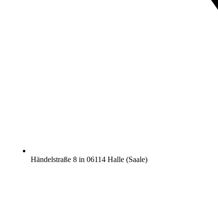
Händelstraße 8 in 06114 Halle (Saale)