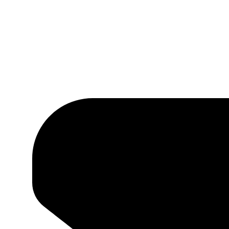
Skip
to
content