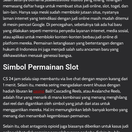
memasang daftar harga untuk membuat situs judi online, slot, togel, dan
lain-lain. Hanya saja meski sudah memblokir jutaan situs, nyatanya
laman internet yang terindikasi dengan judi online masih mudah ditemui
di mesin pencari Google. Di pencegahan, sebetulnya tak ada hal baru
yang dilakukan seperti meminta penyedia layanan internet, media sosial,
atau aplikasi untuk memblokir konten-konten berbau judi online di
platform mereka. Permainan ketangkasan yang bertentangan dengan
hukum di Indonesia ini juga menjadi salah satu ancaman baru yang
dikhawatirkan merusak generasi bangsa.
Simbol Permainan Slot
CS 24 jam selalu siap membantu via live chat dengan respon kurang dari
1 menit. Selain itu, mereka sering mengadakan event khusus dengan
hadiah liburan ke
casino
Bali! Cascading Reels, atau Avalanche Reels,
adalah fitur yang menarik di mana kombinasi yang menang menghilang
dari reel dan digantikan oleh simbol yang jatuh dari atas untuk
menggantikan mereka. Hal ini memungkinkan lebih banyak kombo yang
menang dan menambah kegembiraan permainan.
Selain itu, obat antagonis opioid juga biasanya diberikan untuk kasus judi