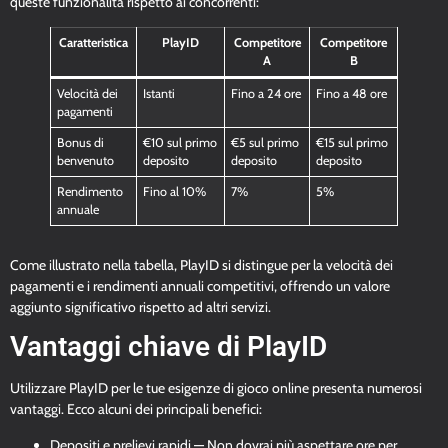
queste funzionalità rispetto ai concorrenti:
Caratteristica
PlayID
Competitore
Competitore
A
B
Velocità dei
Istanti
Fino a 24 ore
Fino a 48 ore
pagamenti
Bonus di
€10 sul primo
€5 sul primo
€15 sul primo
benvenuto
deposito
deposito
deposito
Rendimento
Fino al 10%
7%
5%
annuale
Come illustrato nella tabella, PlayID si distingue per la velocità dei
pagamenti e i rendimenti annuali competitivi, offrendo un valore
aggiunto significativo rispetto ad altri servizi.
Vantaggi chiave di PlayID
Utilizzare PlayID per le tue esigenze di gioco online presenta numerosi
vantaggi. Ecco alcuni dei principali benefici:
Depositi e prelievi rapidi — Non dovrai più aspettare ore per