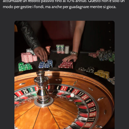
accumulare un reddito passivo fino al 10% annuo. Questo non è solo un
modo per gestire i fondi, ma anche per guadagnare mentre si gioca.