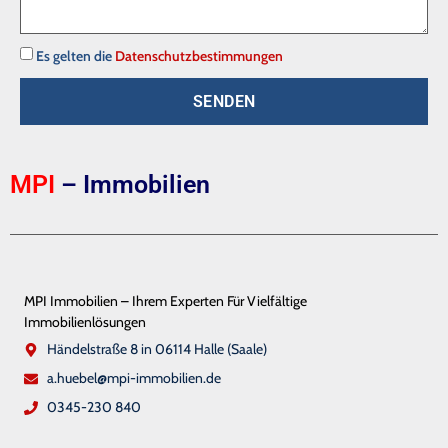
Es gelten die
Datenschutzbestimmungen
SENDEN
MPI
– Immobilien
MPI Immobilien – Ihrem Experten Für Vielfältige
Immobilienlösungen
Händelstraße 8 in 06114 Halle (Saale)
a.huebel@mpi-immobilien.de
0345-230 840