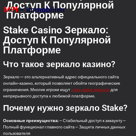
Доступ К Популярной
MPI
– Immobilien
Платформе
Stake Casino Зеркало:
Доступ К Популярной
Платформе
Что такое зеркало казино?
Зеркало — это альтернативный адрес официального сайта
онлайн-казино, который позволяет обойти географические
ограничения. Многие игроки ищут
stake casino зеркало
для
непрерывного доступа к любимой платформе.
Почему нужно зеркало Stake?
Основные преимущества:
– Стабильный доступ к аккаунту –
Полный функционал главного сайта – Защита личных данных
пользователя