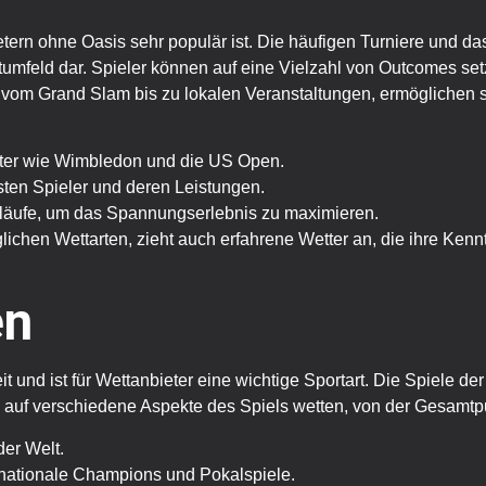
bietern ohne Oasis sehr populär ist. Die häufigen Turniere und 
umfeld dar. Spieler können auf eine Vielzahl von Outcomes set
, vom Grand Slam bis zu lokalen Veranstaltungen, ermöglichen
äter wie Wimbledon und die US Open.
ten Spieler und deren Leistungen.
läufe, um das Spannungserlebnis zu maximieren.
glichen Wettarten, zieht auch erfahrene Wetter an, die ihre K
en
eit und ist für Wettanbieter eine wichtige Sportart. Die Spiele d
 auf verschiedene Aspekte des Spiels wetten, von der Gesamtpun
er Welt.
 nationale Champions und Pokalspiele.