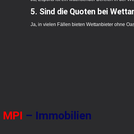
5. Sind die Quoten bei Wett
Ja, in vielen Fällen bieten Wettanbieter ohne Oa
MPI
– Immobilien