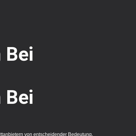
 Bei
 Bei
Wettanbietern von entscheidender Bedeutung.