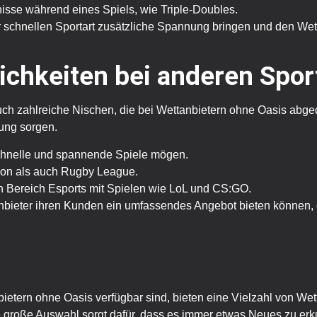
nisse während eines Spiels, wie Triple-Doubles.
er schnellen Sportart zusätzliche Spannung bringen und den Wet
ichkeiten bei anderen Spor
ch zahlreiche Nischen, die bei Wettanbietern ohne Oasis abged
lung sorgen.
 schnelle und spannende Spiele mögen.
ion als auch Rugby League.
en Bereich Esports mit Spielen wie LoL und CS:GO.
tanbieter ihren Kunden ein umfassendes Angebot bieten können, 
bietern ohne Oasis verfügbar sind, bieten eine Vielzahl von Wet
ie große Auswahl sorgt dafür, dass es immer etwas Neues zu erk