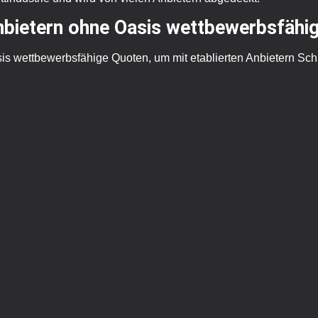
anbietern ohne Oasis wettbewerbsfähi
sis wettbewerbsfähige Quoten, um mit etablierten Anbietern Schri