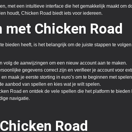
n, met een intuïtieve interface die het gemakkelijk maakt om do
llen houdt, Chicken Road biedt iets voor iedereen.
n met Chicken Road
e bieden heeft, is het belangrijk om de juiste stappen te volgen
n volg de aanwijzingen om een nieuw account aan te maken.
rsoonlijke gegevens correct zijn en verifieer je account voor extr
n maak je eerste storting in euro’s om te beginnen met spelen
de aanbod van spellen en kies wat je wilt spelen.
cken Road en ontdek de vele spellen die het platform te bieden 
dige navigatie.
 Chicken Road