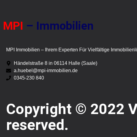
MPI
– Immobilien
MPI Immobilien – Ihrem Experten Für Vielfältige Immobilien
Händelstraße 8 in 06114 Halle (Saale)
a.huebel@mpi-immobilien.de
0345-230 840
Copyright © 2022 V
reserved.