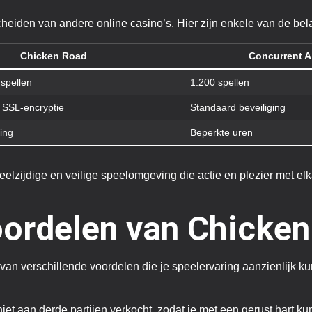
scheiden van andere online casino’s. Hier zijn enkele van de be
Chicken Road
Concurrent A
spellen
1.200 spellen
 SSL-encryptie
Standaard beveiliging
ing
Beperkte uren
zijdige en veilige speelomgeving die actie en plezier met elka
oordelen van Chicke
 van verschillende voordelen die je speelervaring aanzienlijk k
t aan derde partijen verkocht, zodat je met een gerust hart kun