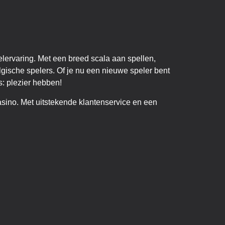
elervaring. Met een breed scala aan spellen,
elgische spelers. Of je nu een nieuwe speler bent
: plezier hebben!
sino. Met uitstekende klantenservice en een