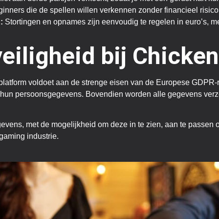
inners die de spellen willen verkennen zonder financieel risico
:
Stortingen en opnames zijn eenvoudig te regelen in euro’s, 
eiligheid bij Chicke
Het platform voldoet aan de strenge eisen van de Europese GDPR-
 hun persoonsgegevens. Bovendien worden alle gegevens verzo
evens, met de mogelijkheid om deze in te zien, aan te passen of 
 gaming industrie.