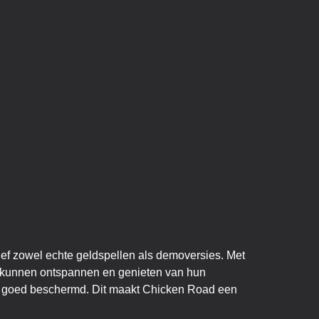
sief zowel echte geldspellen als demoversies. Met
ch kunnen ontspannen en genieten van hun
ers goed beschermd. Dit maakt Chicken Road een