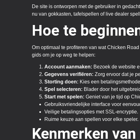
De site is ontworpen met de gebruiker in gedachte
nu van gokkasten, tafelspellen of live dealer spe
Hoe te beginne
Om optimaal te profiteren van wat Chicken Road t
gids om je op weg te helpen:
Account aanmaken:
Bezoek de website e
Gegevens verifiëren:
Zorg ervoor dat je pe
Storting doen:
Kies een betalingsmethode e
Spel selecteren:
Blader door het uitgebrei
Start met spelen:
Geniet van je tijd op Chi
Gebruiksvriendelijke interface voor eenvou
Veilige betalingsopties met SSL-encryptie.
Ruime keuze aan spellen voor elke speler.
Kenmerken van