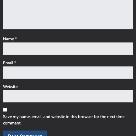
Name
*
Email
*
Website
Save my name, email, and website in this browser for the next time I
comment.