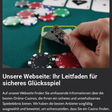
Unsere Webseite: Ihr Leitfaden für
sicheres Glücksspiel
Auf unserer Webseite finden Sie umfassende Informationen über die
besten Online-Casinos, die Ihnen ein sicheres und unterhaltsames
Spielerlebnis bieten. Wir haben die besten Anbieter sorgfältig
ausgewählt und bewertet, um sicherzustellen, dass Sie ein Casino finden,