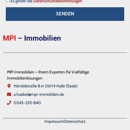
Es gelten die
Datenschutzbestimmungen
SENDEN
MPI
– Immobilien
MPI Immobilien – Ihrem Experten Für Vielfältige
Immobilienlösungen
Händelstraße 8 in 06114 Halle (Saale)
a.huebel@mpi-immobilien.de
0345-230 840
Impressum
Datenschutz