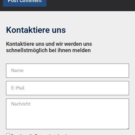
Kontaktiere uns
Kontaktiere uns und wir werden uns
schnellstmöglich bei ihnen melden