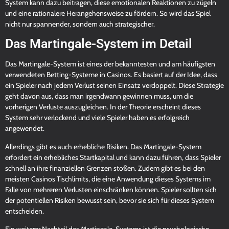
System kann dazu beitragen, diese emotionalen Reaktionen zu zügeln
und eine rationalere Herangehensweise zu fördern. So wird das Spiel
nicht nur spannender, sondern auch strategischer.
Das Martingale-System im Detail
Das Martingale-System ist eines der bekanntesten und am häufigsten
verwendeten Betting-Systeme in Casinos. Es basiert auf der Idee, dass
ein Spieler nach jedem Verlust seinen Einsatz verdoppelt. Diese Strategie
geht davon aus, dass man irgendwann gewinnen muss, um die
vorherigen Verluste auszugleichen. In der Theorie erscheint dieses
System sehr verlockend und viele Spieler haben es erfolgreich
angewendet.
Allerdings gibt es auch erhebliche Risiken. Das Martingale-System
erfordert ein erhebliches Startkapital und kann dazu führen, dass Spieler
schnell an ihre finanziellen Grenzen stoßen. Zudem gibt es bei den
meisten Casinos Tischlimits, die eine Anwendung dieses Systems im
Falle von mehreren Verlusten einschränken können. Spieler sollten sich
der potentiellen Risiken bewusst sein, bevor sie sich für dieses System
entscheiden.