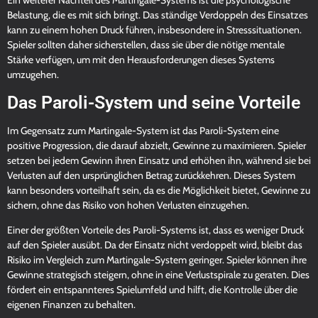
Ein weiterer Nachteil des Martingale-Systems ist die psychologische
Belastung, die es mit sich bringt. Das ständige Verdoppeln des Einsatzes
kann zu einem hohen Druck führen, insbesondere in Stresssituationen.
Spieler sollten daher sicherstellen, dass sie über die nötige mentale
Stärke verfügen, um mit den Herausforderungen dieses Systems
umzugehen.
Das Paroli-System und seine Vorteile
Im Gegensatz zum Martingale-System ist das Paroli-System eine
positive Progression, die darauf abzielt, Gewinne zu maximieren. Spieler
setzen bei jedem Gewinn ihren Einsatz und erhöhen ihn, während sie bei
Verlusten auf den ursprünglichen Betrag zurückkehren. Dieses System
kann besonders vorteilhaft sein, da es die Möglichkeit bietet, Gewinne zu
sichern, ohne das Risiko von hohen Verlusten einzugehen.
Einer der größten Vorteile des Paroli-Systems ist, dass es weniger Druck
auf den Spieler ausübt. Da der Einsatz nicht verdoppelt wird, bleibt das
Risiko im Vergleich zum Martingale-System geringer. Spieler können ihre
Gewinne strategisch steigern, ohne in eine Verlustspirale zu geraten. Dies
fördert ein entspannteres Spielumfeld und hilft, die Kontrolle über die
eigenen Finanzen zu behalten.