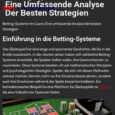
Eine Umfassende Analyse
MPI
– Immobilien
Der Besten Strategien
Betting-Systeme im Casino Eine umfassende Analyse der besten
Strategien
Einführung in die Betting-Systeme
Das Glücksspiel hat eine lange und spannende Geschichte, die bis in die
Antike zurückreicht. In den letzten Jahren haben sich zahlreiche Betting-
Systeme entwickelt, die Spielern helfen sollen, ihre Gewinnchancen zu
maximieren. Diese Systeme beruhen oft auf mathematischen Prinzipien
und psychologischen Strategien. Spieler, die sich mit diesen Methoden
vertraut machen, können nicht nur ihre Einsätze besser planen, sondern
auch ihre Emotionen während des Spiels besser kontrollieren. Ein
bemerkenswertes Beispiel für eine Plattform für Glücksspieler ist
Hispin
,
die eine Vielzahl von Optionen bietet.