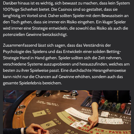
Darüber hinaus ist es wichtig, sich bewusst zu machen, dass kein System
100%ige Sicherheit bietet. Die Casinos sind so gestaltet, dass sie
langfristig im Vorteil sind. Daher sollten Spieler mit dem Bewusstsein an
den Tisch gehen, dass sie immer ein Risiko eingehen. Ein kluger Spieler
wird immer eine Strategie entwickeln, die sowohl das Risiko als auch die
potenziellen Gewinne berücksichtigt.
Zusammenfassend lässt sich sagen, dass das Verständnis der
Psychologie des Spielens und das Entwickeln einer soliden Betting-
Strategie Hand in Hand gehen. Spieler sollten sich die Zeit nehmen,
verschiedene Systeme auszuprobieren und herauszufinden, welches am
besten zu ihrer Spielweise passt. Eine durchdachte Herangehensweise
kann nicht nur die Chancen auf Gewinne erhöhen, sondern auch das
gesamte Spielerlebnis bereichern.