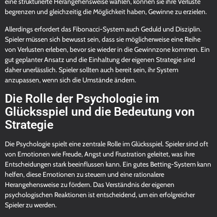
eine strukturierte Herangehensweise wählen, können sie ihre Verluste
begrenzen und gleichzeitig die Möglichkeit haben, Gewinne zu erzielen.
Allerdings erfordert das Fibonacci-System auch Geduld und Disziplin.
Spieler müssen sich bewusst sein, dass sie möglicherweise eine Reihe
von Verlusten erleben, bevor sie wieder in die Gewinnzone kommen. Ein
gut geplanter Ansatz und die Einhaltung der eigenen Strategie sind
daher unerlässlich. Spieler sollten auch bereit sein, ihr System
anzupassen, wenn sich die Umstände ändern.
Die Rolle der Psychologie im
Glücksspiel und die Bedeutung von
Strategie
Die Psychologie spielt eine zentrale Rolle im Glücksspiel. Spieler sind oft
von Emotionen wie Freude, Angst und Frustration geleitet, was ihre
Entscheidungen stark beeinflussen kann. Ein gutes Betting-System kann
helfen, diese Emotionen zu steuern und eine rationalere
Herangehensweise zu fördern. Das Verständnis der eigenen
psychologischen Reaktionen ist entscheidend, um ein erfolgreicher
Spieler zu werden.