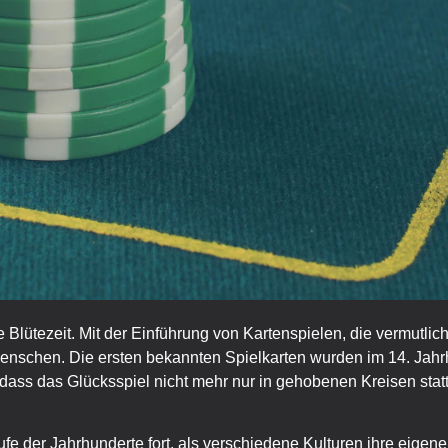
ere Blütezeit. Mit der Einführung von Kartenspielen, die vermutl
nschen. Die ersten bekannten Spielkarten wurden im 14. Jahrh
dass das Glücksspiel nicht mehr nur in gehobenen Kreisen stat
ufe der Jahrhunderte fort, als verschiedene Kulturen ihre eigen