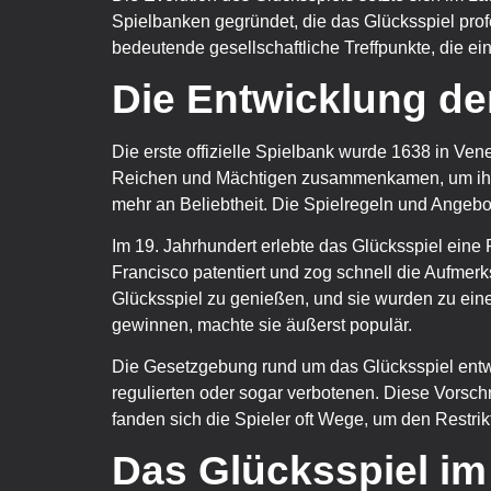
Spielbanken gegründet, die das Glücksspiel profe
bedeutende gesellschaftliche Treffpunkte, die ein
Die Entwicklung de
Die erste offizielle Spielbank wurde 1638 in Ven
Reichen und Mächtigen zusammenkamen, um ihr G
mehr an Beliebtheit. Die Spielregeln und Angebot
Im 19. Jahrhundert erlebte das Glücksspiel eine
Francisco patentiert und zog schnell die Aufmer
Glücksspiel zu genießen, und sie wurden zu ein
gewinnen, machte sie äußerst populär.
Die Gesetzgebung rund um das Glücksspiel entwic
regulierten oder sogar verbotenen. Diese Vorsch
fanden sich die Spieler oft Wege, um den Restrik
Das Glücksspiel im