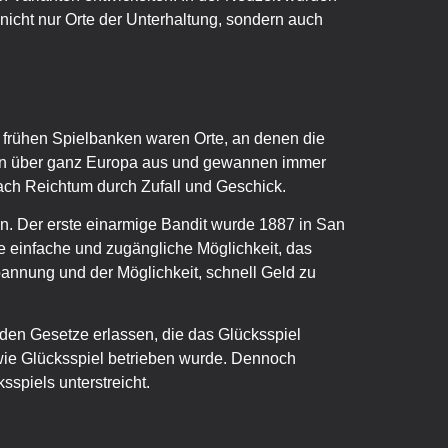
 nicht nur Orte der Unterhaltung, sondern auch
se frühen Spielbanken waren Orte, an denen die
ken über ganz Europa aus und gewannen immer
nach Reichtum durch Zufall und Geschick.
n. Der erste einarmige Bandit wurde 1887 in San
e einfache und zugängliche Möglichkeit, das
annung und der Möglichkeit, schnell Geld zu
den Gesetze erlassen, die das Glücksspiel
, wie Glücksspiel betrieben wurde. Dennoch
spiels unterstreicht.