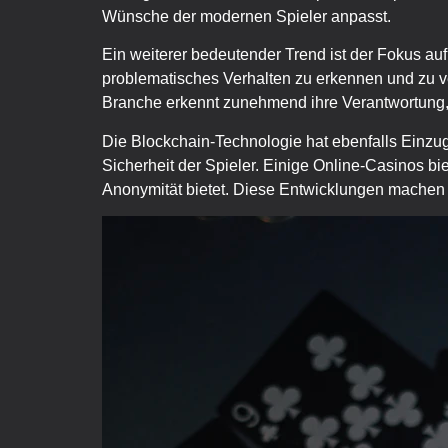
Wünsche der modernen Spieler anpasst.
Ein weiterer bedeutender Trend ist der Fokus 
problematisches Verhalten zu erkennen und zu v
Branche erkennt zunehmend ihre Verantwortung, S
Die Blockchain-Technologie hat ebenfalls Einzug
Sicherheit der Spieler. Einige Online-Casinos b
Anonymität bietet. Diese Entwicklungen machen d