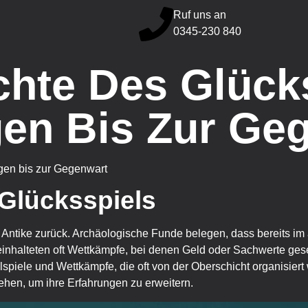
Ruf uns an
0345-230 840
chte Des Glück
en Bis Zur Ge
gen bis zur Gegenwart
Glücksspiels
e Antike zurück. Archäologische Funde belegen, dass bereits im 
inhalteten oft Wettkämpfe, bei denen Geld oder Sachwerte ges
lspiele und Wettkämpfe, die oft von der Oberschicht organisier
hen, um ihre Erfahrungen zu erweitern.