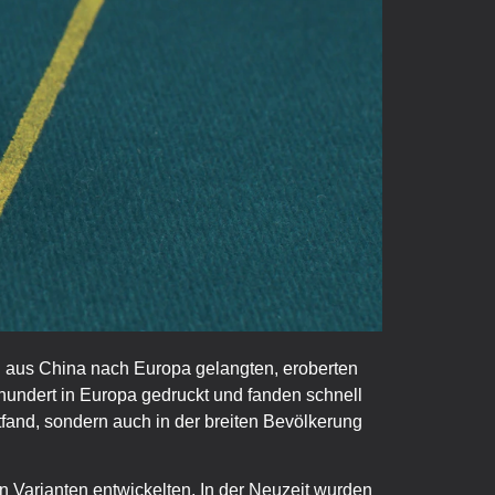
ich aus China nach Europa gelangten, eroberten
undert in Europa gedruckt und fanden schnell
tfand, sondern auch in der breiten Bevölkerung
en Varianten entwickelten. In der Neuzeit wurden