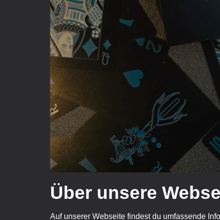
Über unsere Webse
Auf unserer Webseite findest du umfassende Inf