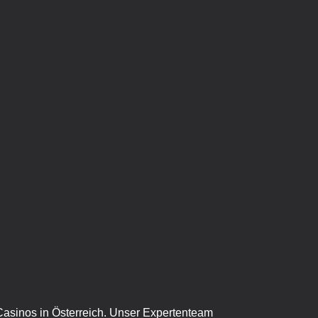
Casinos in Österreich. Unser Expertenteam