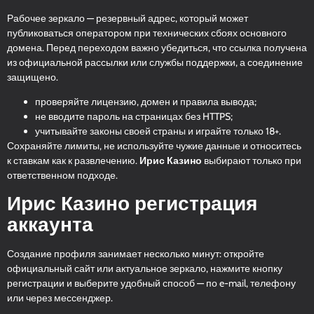
Рабочее зеркало — резервный адрес, который может
публиковаться оператором при технических сбоях основного
домена. Перед переходом важно убедиться, что ссылка получена
из официальной рассылки или службы поддержки, а соединение
защищено.
проверяйте лицензию, домен и правила вывода;
не вводите пароль на страницах без HTTPS;
учитывайте законы своей страны и играйте только 18+.
Сохраняйте лимиты, не используйте чужие данные и относитесь
к ставкам как к развлечению.
Ирис Казино
выбирают только при
ответственном подходе.
Ирис Казино регистрация
аккаунта
Создание профиля занимает несколько минут: откройте
официальный сайт или актуальное зеркало, нажмите кнопку
регистрации и выберите удобный способ — по e-mail, телефону
или через мессенджер.