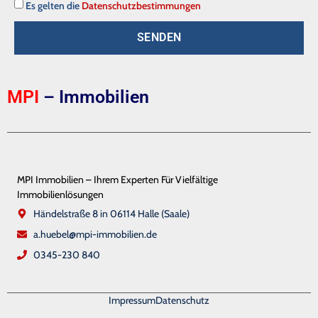
Es gelten die
Datenschutzbestimmungen
SENDEN
MPI
– Immobilien
MPI Immobilien – Ihrem Experten Für Vielfältige
Immobilienlösungen
Händelstraße 8 in 06114 Halle (Saale)
a.huebel@mpi-immobilien.de
0345-230 840
Impressum
Datenschutz