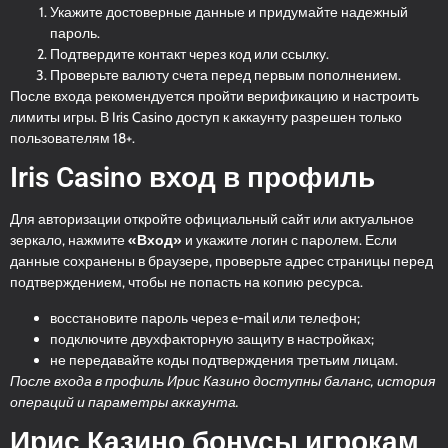
Укажите достоверные данные и придумайте надежный
пароль.
Подтвердите контакт через код или ссылку.
Проверьте валюту счета перед первым пополнением.
После входа рекомендуется пройти верификацию и настроить
лимиты игры. В Iris Casino доступ к аккаунту разрешен только
пользователям 18+.
Iris Casino вход в профиль
Для авторизации откройте официальный сайт или актуальное
зеркало, нажмите
«Вход»
и укажите логин с паролем. Если
данные сохранены в браузере, проверьте адрес страницы перед
подтверждением, чтобы не попасть на копию ресурса.
восстановите пароль через e-mail или телефон;
подключите двухфакторную защиту в настройках;
не передавайте коды подтверждения третьим лицам.
После входа в профиль Ирис Казино доступны баланс, история
операций и параметры аккаунта.
Ирис Казино бонусы игрокам