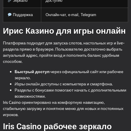
Зеркало
Доступно
Поддержка
Онлайн-чат, e-mail, Telegram
Ирис Казино для игры онлайн
Платформа подходит для запуска слотов, настольных игр и live-
раздела прямо в браузере. Пользователю достаточно выбрать
актуальный адрес, пройти вход и пополнить баланс удобным
способом.
Быстрый доступ
через официальный сайт или рабочее
зеркало.
Игры онлайн
доступны с компьютера и смартфона.
Разделы с бонусами помогают начать с дополнительными
возможностями.
Iris Casino ориентировано на комфортную навигацию,
стабильную загрузку и понятное меню для новых и постоянных
игроков.
Iris Casino рабочее зеркало