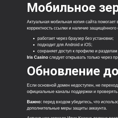
Мобильное зер
Актуальная мобильная копия сайта помогает 
корректность ссылки и наличие защищённого
работает через браузер без установки;
подходит для Android и iOS;
сохраняет доступ к профилю и разделам 
Iris Casino
следует открывать только через п
Обновление дос
Если основной домен недоступен, не переход
официальные каналы поддержки и проверять
Важно:
перед входом убедитесь, что использ
дополнительные меры защиты аккаунта.