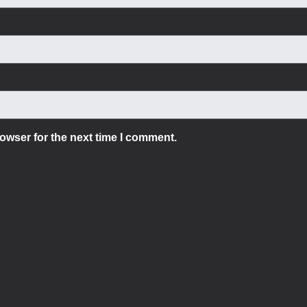
owser for the next time I comment.