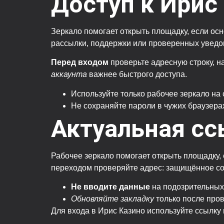
Доступ к Ирис
Зеркало помогает открыть площадку, если ос
рассылки, поддержки или проверенных уведо
Перед входом
проверьте адресную строку, н
аккаунта
важнее быстрого доступа.
Используйте только рабочее зеркало на 
Не сохраняйте пароли в чужих браузера
Актуальная ссы
Рабочее зеркало помогает открыть площадку,
переходом проверяйте адрес: защищённое со
Не вводите данные
на подозрительных
Обновляйте закладку
только после пров
Для входа в Ирис Казино используйте ссылку