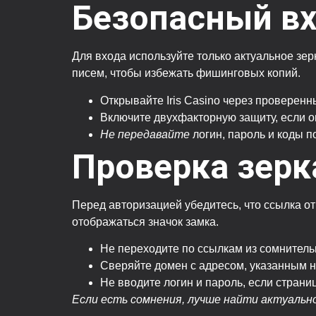
Безопасный вх
Для входа используйте только актуальное зе
писем, чтобы избежать фишинговых копий.
Открывайте Iris Casino через проверенн
Включите двухфакторную защиту, если о
Не передавайте
логин, пароль и коды 
Проверка зерка
Перед авторизацией убедитесь, что ссылка 
отображаться значок замка.
Не переходите по ссылкам из сомнитель
Сверяйте домен с адресом, указанным 
Не вводите логин и пароль, если стран
Если есть сомнения, лучше найти актуально