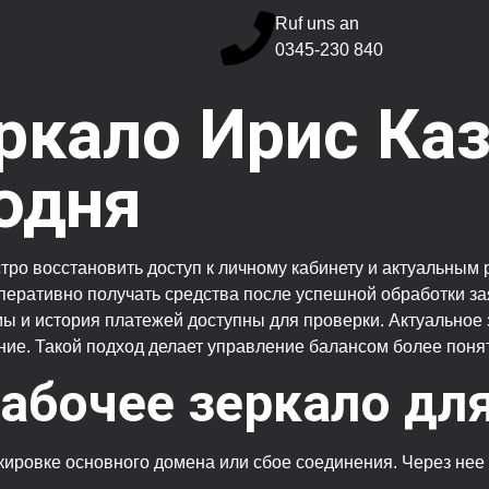
Ruf uns an
0345-230 840
кало Ирис Кази
годня
тро восстановить доступ к личному кабинету и актуальным
оперативно получать средства после успешной обработки з
мы и история платежей доступны для проверки. Актуальное 
ние. Такой подход делает управление балансом более пон
рабочее зеркало дл
кировке основного домена или сбое соединения. Через нее