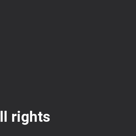
l rights