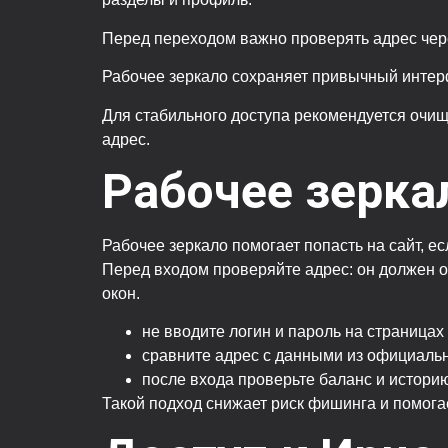
Перед переходом важно проверять адрес чер
Рабочее зеркало сохраняет привычный интерф
Для стабильного доступа рекомендуется очищ
адрес.
Рабочее зеркал
Рабочее зеркало помогает попасть на сайт, е
Перед входом проверяйте адрес: он должен 
окон.
не вводите логин и пароль на страницах
сравните адрес с данными из официаль
после входа проверьте баланс и истори
Такой подход снижает риск фишинга и помога