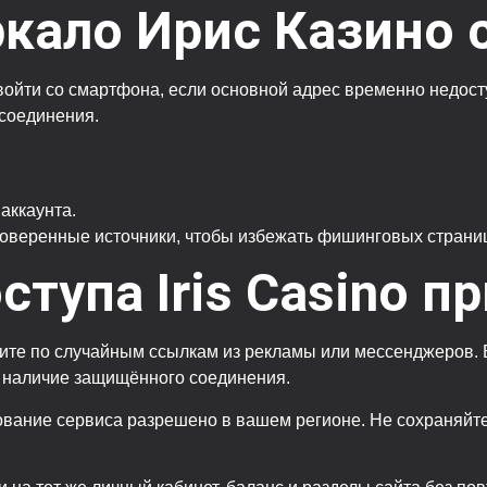
кало Ирис Казино 
войти со смартфона, если основной адрес временно недос
 соединения.
аккаунта.
роверенные источники, чтобы избежать фишинговых страни
тупа Iris Casino п
ите по случайным ссылкам из рекламы или мессенджеров. 
 наличие защищённого соединения.
ование сервиса разрешено в вашем регионе. Не сохраняйте